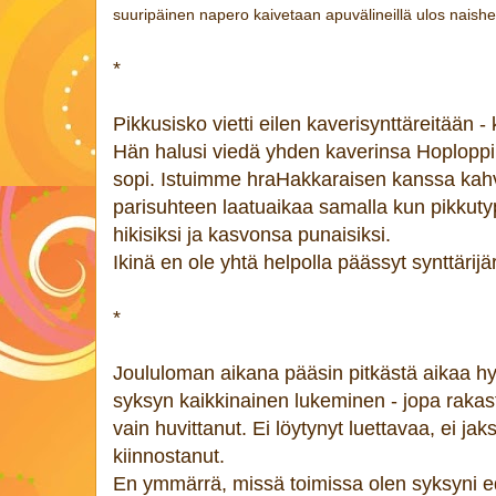
suuripäinen napero kaivetaan apuvälineillä ulos naishen
*
Pikkusisko vietti eilen kaverisynttäreitään - k
Hän halusi viedä yhden kaverinsa Hoploppi
sopi. Istuimme hraHakkaraisen kanssa kah
parisuhteen laatuaikaa samalla kun pikkuty
hikisiksi ja kasvonsa punaisiksi.
Ikinä en ole yhtä helpolla päässyt synttärijär
*
Joululoman aikana pääsin pitkästä aikaa hy
syksyn kaikkinainen lukeminen - jopa rakas
vain huvittanut. Ei löytynyt luettavaa, ei j
kiinnostanut.
En ymmärrä, missä toimissa olen syksyni ed