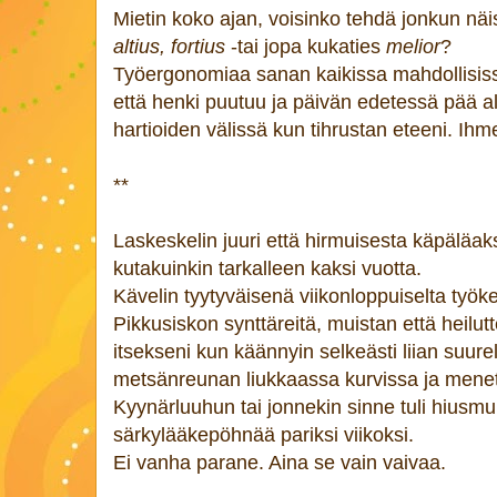
Mietin koko ajan, voisinko tehdä jonkun näis
altius, fortius
-tai jopa kukaties
melior
?
Työergonomiaa sanan kaikissa mahdollisis
että henki puutuu ja päivän edetessä pää 
hartioiden välissä kun tihrustan eteeni. Ihm
**
Laskeskelin juuri että hirmuisesta käpäläak
kutakuinkin tarkalleen kaksi vuotta.
Kävelin tyytyväisenä viikonloppuiselta työkeik
Pikkusiskon synttäreitä, muistan että heilutt
itsekseni kun käännyin selkeästi liian suure
metsänreunan liukkaassa kurvissa ja meneti
Kyynärluuhun tai jonnekin sinne tuli hiusmu
särkylääkepöhnää pariksi viikoksi.
Ei vanha parane. Aina se vain vaivaa.