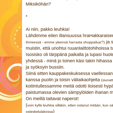
Miksiköhän?
*
Ai niin, pakko leuhkia!
Lähdimme eilen illansuussa hraHakkaraise
ja 
ihmeessä - emme yleensä harrasta shoppailua!?)
muistin, että unohtui ruuanlaittotohihoissa 
Isosisko oli tärppänä paikalla ja lupasi huo
yhdessä - minä jo toinen käsi takin hihassa -
ja syöksyin bussiin.
Siinä sitten kauppakeskuksessa vaellessani
kanssa puolin ja toisin väliaikaohjeita
(siunat
kotiintullessamme meitä odotti iloisesti hyp
paistumassa olevien sämpylöiden ihanan 
On meillä taitavat naperot!
(
voin kyllä leuhkia silläkin, etten ostanut mitään, kun s
)
osteskelulakossa