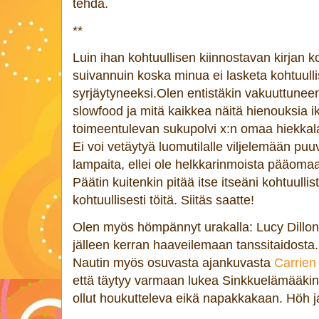
tehdä.
**
Luin ihan kohtuullisen kiinnostavan kirjan ko
suivannuin koska minua ei lasketa kohtuulli
syrjäytyneeksi.Olen entistäkin vakuuttuneem
slowfood ja mitä kaikkea näitä hienouksia i
toimeentulevan sukupolvi x:n omaa hiekkala
Ei voi vetäytyä luomutilalle viljelemään puu
lampaita, ellei ole helkkarinmoista pääomaa
Päätin kuitenkin pitää itse itseäni kohtuullis
kohtuullisesti töitä. Siitäs saatte!
Olen myös hömpännyt urakalla: Lucy Dillo
jälleen kerran haaveilemaan tanssitaidosta
Nautin myös osuvasta ajankuvasta
Carrien
että täytyy varmaan lukea Sinkkuelämääkin
ollut houkutteleva eikä napakkakaan. Höh j