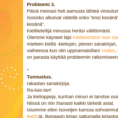
Probleemi 3.
Päivä meinasi heti aamusta lähteä vinoutu
Isosisko alkoivat väitellä onko "ensi kesän
kesänä".
Kielitieteilijä minussa heräsi välittömästi.
Olemme käyneet läpi
Kielitoimiston ison sa
mieleen kieltä -kieliopin, pienen sanakirjan
vaiheessa kun olin uppoamaisillani
Viskiin
,
on parasta käyttää probleemin ratkomiseen
*
Tunnustus.
rakastan sanakirjoja.
Ra-kas-tan!
Ja kielioppeja, kunhan minun ei tarvitse osat
Niissä on niin ihanasti kaikki tärkeät asiat.
Istuimme eilen Isoveljen kanssa sohvanm
teeth
:iä. Bongasin kirjan sattumalta kirjasto