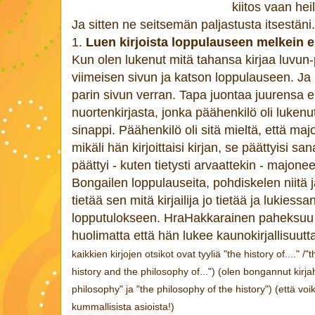
kiitos vaan heil
Ja sitten ne seitsemän paljastusta itsestäni
1.
Luen kirjoista loppulauseen melkein 
Kun olen lukenut mitä tahansa kirjaa luvun-
viimeisen sivun ja katson loppulauseen. Ja 
parin sivun verran. Tapa juontaa juurensa 
nuortenkirjasta, jonka päähenkilö oli lukenu
sinappi. Päähenkilö oli sitä mieltä, että 
mikäli hän kirjoittaisi kirjan, se päättyisi s
päättyi - kuten tietysti arvaattekin - majonee
Bongailen loppulauseita, pohdiskelen niitä 
tietää sen mitä kirjailija jo tietää ja lukies
lopputulokseen. HraHakkarainen paheksuu ta
huolimatta että hän lukee kaunokirjallisuutt
kaikkien kirjojen otsikot ovat tyyliä "the history of...." /"
history and the philosophy of...") (olen bongannut kirja
philosophy" ja "the philosophy of the history") (että vo
kummallisista asioista!)