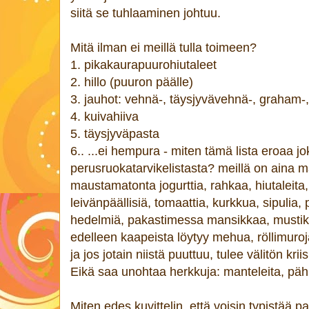
siitä se tuhlaaminen johtuu.
Mitä ilman ei meillä tulla toimeen?
1. pikakaurapuurohiutaleet
2. hillo (puuron päälle)
3. jauhot: vehnä-, täysjyvävehnä-, graham-,
4. kuivahiiva
5. täysjyväpasta
6.. ...ei hempura - miten tämä lista eroaa jo
perusruokatarvikelistasta? meillä on aina ma
maustamatonta jogurttia, rahkaa, hiutaleita, l
leivänpäällisiä, tomaattia, kurkkua, sipulia
hedelmiä, pakastimessa mansikkaa, mustik
edelleen kaapeista löytyy mehua, röllimuroja
ja jos jotain niistä puuttuu, tulee välitön kriisi
Eikä saa unohtaa herkkuja: manteleita, pähk
Miten edes kuvittelin, että voisin typistää