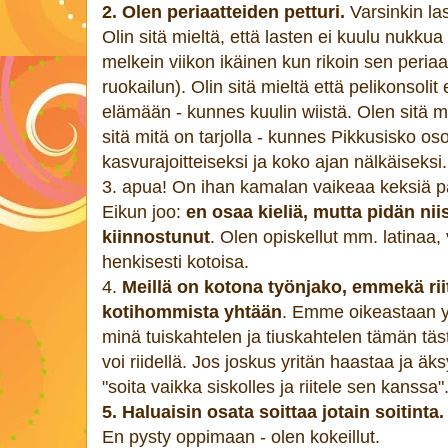
2. Olen periaatteiden petturi.
Varsinkin la
Olin sitä mieltä, että lasten ei kuulu nukkua
melkein viikon ikäinen kun rikoin sen peri
ruokailun). Olin sitä mieltä että pelikonsolit
elämään - kunnes kuulin wiistä. Olen sitä mi
sitä mitä on tarjolla - kunnes Pikkusisko osoi
kasvurajoitteiseksi ja koko ajan nälkäiseksi.
3. apua! On ihan kamalan vaikeaa keksiä pa
Eikun joo:
en osaa kieliä, mutta pidän niis
kiinnostunut
. Olen opiskellut mm. latinaa,
henkisesti kotoisa.
4.
Meillä on kotona työnjako, emmekä ri
kotihommista yhtään
. Emme oikeastaan yli
minä tuiskahtelen ja tiuskahtelen tämän tä
voi riidellä. Jos joskus yritän haastaa ja äks
"soita vaikka siskolles ja riitele sen kanssa"
5. Haluaisin osata soittaa jotain soitinta
En pysty oppimaan - olen kokeillut.