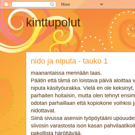
kinttupolut
nido ja niputa - tauko 1
maanantaissa mennään taas.
Päätin että tämä on loistava päivä aloittaa 
niputa käsityöurakka. Vielä en ole keksinyt
parhaiten hoitaisin, mutta olen tehnyt ens
odotan parhaillaan että kopiokone voihkisi 
nidottavat.
Siinä sivussa asensin työpöytääni upouuden
siivosin varastosta ison kasan pahvilaatiko
pakollista häröttävää.