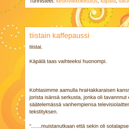
Tunnisteet:
keskiviikkoketutus
,
käpälä
,
luku
tiistain kaffepaussi
tiistai.
Käpälä taas vaihteeksi huonompi.
Kohtasimme aamulla hraHakkaraisen kanssa
jorista isänsä serkusta, jonka oli tavannnu
säätelemässä vanhempiensa televisiolaitteit
tekstityksen.
".......muistanutkaan että sekin oli sotalapse