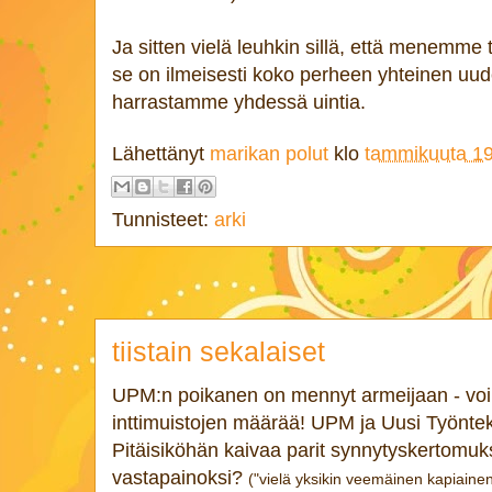
Ja sitten vielä leuhkin sillä, että menemm
se on ilmeisesti koko perheen yhteinen uu
harrastamme yhdessä uintia.
Lähettänyt
marikan polut
klo
tammikuuta 19
Tunnisteet:
arki
tiistain sekalaiset
UPM:n poikanen on mennyt armeijaan - voi 
inttimuistojen määrää! UPM ja Uusi Työntekij
Pitäisiköhän kaivaa parit synnytyskertomukse
vastapainoksi?
("vielä yksikin veemäinen kapiainen