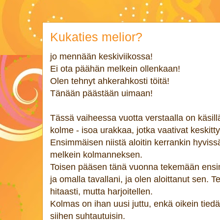
Kukaties melior?
jo mennään keskiviikossa!
Ei ota päähän melkein ollenkaan!
Olen tehnyt ahkerahkosti töitä!
Tänään päästään uimaan!
Tässä vaiheessa vuotta verstaalla on käsill
kolme - isoa urakkaa, jotka vaativat keskitt
Ensimmäisen niistä aloitin kerrankin hyvissä 
melkein kolmanneksen.
Toisen pääsen tänä vuonna tekemään ensi
ja omalla tavallani, ja olen aloittanut sen. T
hitaasti, mutta harjoitellen.
Kolmas on ihan uusi juttu, enkä oikein tiedä
siihen suhtautuisin.