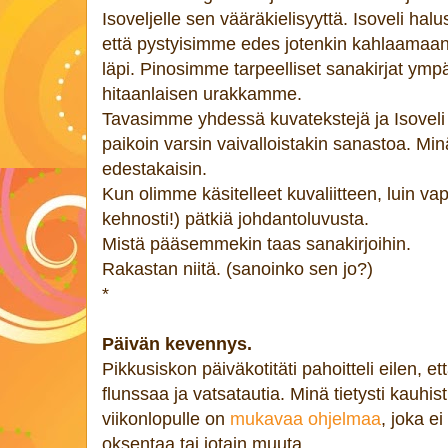
Isoveljelle sen vääräkielisyyttä. Isoveli halusi 
että pystyisimme edes jotenkin kahlaamaan 
läpi. Pinosimme tarpeelliset sanakirjat ymp
hitaanlaisen urakkamme.
Tavasimme yhdessä kuvatekstejä ja Isoveli t
paikoin varsin vaivalloistakin sanastoa. Min
edestakaisin.
Kun olimme käsitelleet kuvaliitteen, luin v
kehnosti!) pätkiä johdantoluvusta.
Mistä pääsemmekin taas sanakirjoihin.
Rakastan niitä. (sanoinko sen jo?)
*
Päivän kevennys.
Pikkusiskon päiväkotitäti pahoitteli eilen, e
flunssaa ja vatsatautia. Minä tietysti kauhi
viikonlopulle on
mukavaa ohjelmaa
, joka e
oksentaa tai jotain muuta.