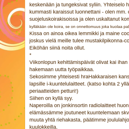
keskenään ja tungeksivat syliin. Yhteiselo
kummasti karaissut luonnettani - olen mm.
suojeluskoirakisoissa ja olen uskaltanut ko
kylläkään ole koira, se on onnettomuus joka kuolaa pal
Kissa on ainoa oikea lemmikki ja maine coo
joskus vielä meille tulee mustakilpikonna-co
Eiköhän siinä noita ollut.
*
Viikonlopun kehittämispäivät olivat kai ihan 
hakemaan uutta työpaikkaa.
Sekosimme yhteisesti hraHakkaraisen kanss
lapsille i-kuuntelulaitteet. (katso kohta 2 yll
periaatteiden petturi!)
Siihen on kyllä syy.
Naperoilla on jonkinsortin radiolaitteet hu
elämässämme joutuneet kuuntelemaan skviljoo
muuta yhtä riehakasta, päätimme joululahj
kuulokkeilla.