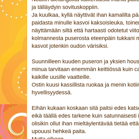
ja tälläydyin sovituskoppiin.
Ja kuulkaa, kyllä näyttivät ihan kamalilta p
paidasta minulle kasvoi kaksoisleuka, toinen
näyttämään siltä että hartaasti odotetut viito
kolmannesta puserosta eteenpäin tukkani mu
kasvot jotenkin oudon värisiksi.
Suunnilleen kuuden puseron ja yksien housu
minua tarvitaan enemmän keittiössä kuin cat
kaikille uusille vaatteille.
Ostin kuusi kassillista ruokaa ja menin kot
hyvellisyydessä.
Eihän kukaan koskaan sitä paitsi edes katso
eikä täällä edes tarkene kuin satunnaisesti 
olisikin ollut ihan mieltäylentävää tietää että 
upouusi hehkeä paita.