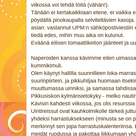
viikossa voi tehdä töitä (vähän!).
Tänään ei kertakaikkiaan etene, ei vaikka e
pöydällä pinokaupalla selviteltävien kasoja
asian: vastannut UPM:n sähköpostiviestiin e
tiedä edes, mihin muu aika on kulunut.
Eväänä eilisen tomaattikeiton jäänteet ja uu
Naperoiden kanssa kävimme eilen uimassa
kummikimuli.
Olen käynyt hallilla suunnilleen loka-marrask
suurinpiirtein, ja pikkuhiljaa huomaan itsekin
muuttumassa uinniksi, ja samassa tahdiss
Pikkusiskon kylmänsietokyky - melko nautinn
Kävisin kahdesti viikossa, jos olis resurssia
Uintireissut ovat kauhkolmikolle tärkeä jutt
yhdeksi harrastuksekseen (minusta se on pe
merkinnyt sen jopa harrastuskalenteriinsa. 
meidät ruodussa ja pakottaa liikkumaan yh