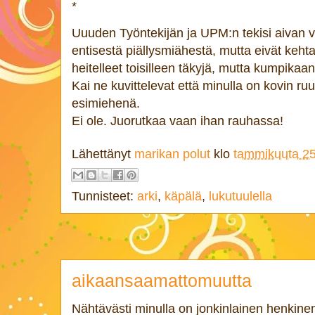
*
Uuuden Työntekijän ja UPM:n tekisi aivan v
entisestä piällysmiähestä, mutta eivät kehta
heitelleet toisilleen täkyjä, mutta kumpikaa
Kai ne kuvittelevat että minulla on kovin r
esimiehenä.
Ei ole. Juorutkaa vaan ihan rauhassa!
Lähettänyt
marikan polut
klo
tammikuuta 25
Tunnisteet:
arki
,
käpälä
,
lukutuulella
aikaansaamattomuutta
Nähtävästi minulla on jonkinlainen henkinen