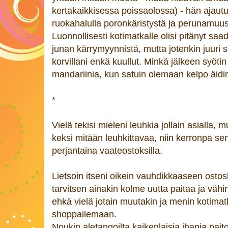
kertakaikkisessa poissaolossa) - hän ajaut
ruokahalulla poronkäristystä ja perunamuus
Luonnollisesti kotimatkalle olisi pitänyt saa
junan kärrymyynnistä, mutta jotenkin juuri sil
korvillani enkä kuullut. Minkä jälkeen syöti
mandariinia, kun satuin olemaan kelpo äidin 
*
Vielä tekisi mieleni leuhkia jollain asialla,
keksi mitään leuhkittavaa, niin kerronpa sen
perjantaina vaateostoksilla.
Lietsoin itseni oikein vauhdikkaaseen ostos
tarvitsen ainakin kolme uutta paitaa ja väh
ehkä vielä jotain muutakin ja menin kotimat
shoppailemaan.
Noukin aletangoilta kaikenlaisia ihania pait