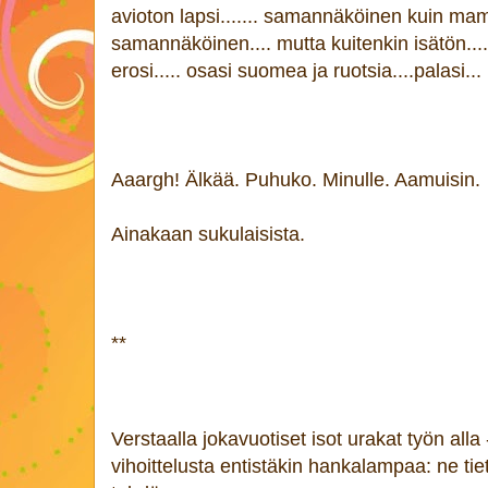
avioton lapsi....... samannäköinen kuin mam
samannäköinen.... mutta kuitenkin isätön....
erosi..... osasi suomea ja ruotsia....palasi...
Aaargh! Älkää. Puhuko. Minulle. Aamuisin.
Ainakaan sukulaisista.
**
Verstaalla jokavuotiset isot urakat työn alla
vihoittelusta entistäkin hankalampaa: ne tie