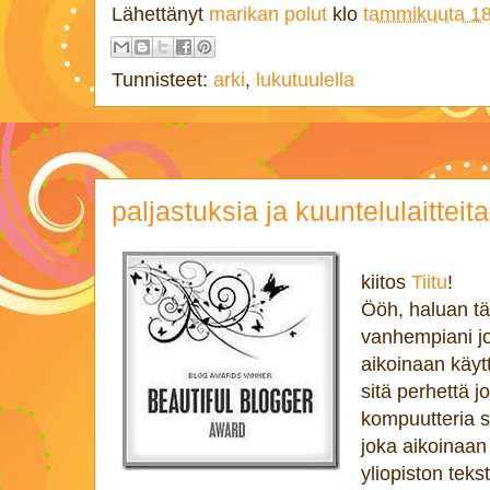
Lähettänyt
marikan polut
klo
tammikuuta 18
Tunnisteet:
arki
,
lukutuulella
paljastuksia ja kuuntelulaitteita
kiitos
Tiitu
!
Ööh, haluan tä
vanhempiani jo
aikoinaan käytt
sitä perhettä j
kompuutteria 
joka aikoinaan
yliopiston tekst