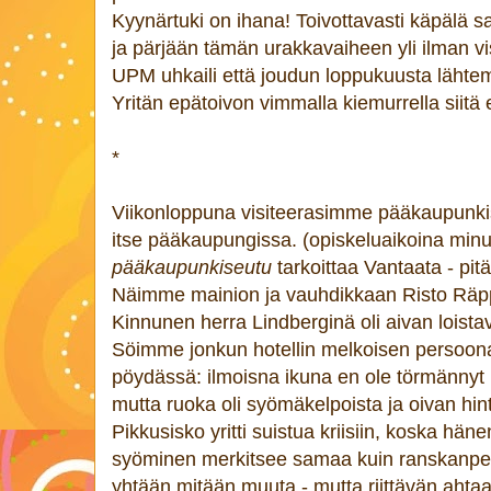
Kyynärtuki on ihana! Toivottavasti käpälä s
ja pärjään tämän urakkavaiheen yli ilman vis
UPM uhkaili että joudun loppukuusta lähtemä
Yritän epätoivon vimmalla kiemurrella siitä 
*
Viikonloppuna visiteerasimme pääkaupunkis
itse pääkaupungissa. (opiskeluaikoina minull
pääkaupunkiseutu
tarkoittaa Vantaata - pi
Näimme mainion ja vauhdikkaan Risto Räpp
Kinnunen herra Lindberginä oli aivan loista
Söimme jonkun hotellin melkoisen persoona
pöydässä: ilmoisna ikuna en ole törmännyt n
mutta ruoka oli syömäkelpoista ja oivan hint
Pikkusisko yritti suistua kriisiin, koska hän
syöminen merkitsee samaa kuin ranskanperu
yhtään mitään muuta - mutta riittävän ahtaa