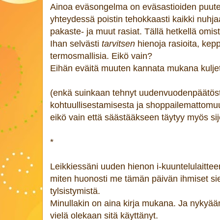
Ainoa eväsongelma on eväsastioiden puute
yhteydessä poistin tehokkaasti kaikki nuhj
pakaste- ja muut rasiat. Tällä hetkellä omis
Ihan selvästi
tarvitsen
hienoja rasioita, kepp
termosmallisia. Eikö vain?
Eihän eväitä muuten kannata mukana kulje
(enkä suinkaan tehnyt uudenvuodenpäätöst
kohtuullisestamisesta ja shoppailemattomuud
eikö vain että säästääkseen täytyy myös sij
*
Leikkiessäni uuden hienon i-kuuntelulaittee
miten huonosti me tämän päivän ihmiset si
tylsistymistä.
Minullakin on aina kirja mukana. Ja nykyään
vielä olekaan sitä käyttänyt.