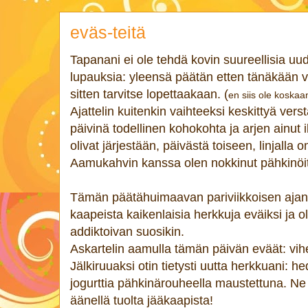
eväs-teitä
Tapanani ei ole tehdä kovin suureellisia u
lupauksia: yleensä päätän etten tänäkään 
sitten tarvitse lopettaakaan. (
en siis ole koskaa
Ajattelin kuitenkin vaihteeksi keskittyä vers
päivinä todellinen kohokohta ja arjen ainut 
olivat järjestään, päivästä toiseen, linjalla
Aamukahvin kanssa olen nokkinut pähkinöit
Tämän päätähuimaavan pariviikkoisen ajan
kaapeista kaikenlaisia herkkuja eväiksi ja o
addiktoivan suosikin.
Askartelin aamulla tämän päivän eväät: vihe
Jälkiruuaksi otin tietysti uutta herkkuani: he
jogurttia pähkinärouheella maustettuna. Ne
äänellä tuolta jääkaapista!