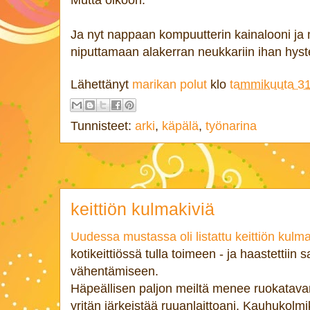
Mutta olkoon.
Ja nyt nappaan kompuutterin kainalooni ja
niputtamaan alakerran neukkariin ihan hyste
Lähettänyt
marikan polut
klo
tammikuuta 31
Tunnisteet:
arki
,
käpälä
,
työnarina
keittiön kulmakiviä
Uudessa mustassa oli listattu keittiön kulma
kotikeittiössä tulla toimeen - ja haastettiin 
vähentämiseen.
Häpeällisen paljon meiltä menee ruokatavar
yritän järkeistää ruuanlaittoani. Kauhukolmi