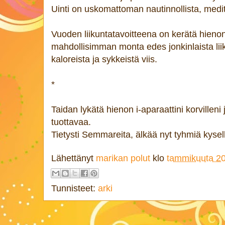
Uinti on uskomattoman nautinnollista, medita
Vuoden liikuntatavoitteena on kerätä hienon
mahdollisimman monta edes jonkinlaista liik
kaloreista ja sykkeistä viis.
*
Taidan lykätä hienon i-aparaattini korvilleni 
tuottavaa.
Tietysti Semmareita, älkää nyt tyhmiä kysel
Lähettänyt
marikan polut
klo
tammikuuta 20
Tunnisteet:
arki