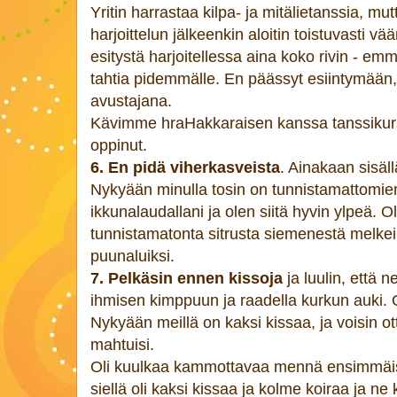
Yritin harrastaa kilpa- ja mitälietanssia, mu
harjoittelun jälkeenkin aloitin toistuvasti vää
esitystä harjoitellessa aina koko rivin - 
tahtia pidemmälle. En päässyt esiintymään,
avustajana.
Kävimme hraHakkaraisen kanssa tanssikurssi
oppinut.
6. En pidä viherkasveista
. Ainakaan sisäll
Nykyään minulla tosin on tunnistamattomien
ikkunalaudallani ja olen siitä hyvin ylpeä. 
tunnistamatonta sitrusta siemenestä melke
puunaluiksi.
7. Pelkäsin ennen kissoja
ja luulin, että 
ihmisen kimppuun ja raadella kurkun auki. 
Nykyään meillä on kaksi kissaa, ja voisin o
mahtuisi.
Oli kuulkaa kammottavaa mennä ensimmäis
siellä oli kaksi kissaa ja kolme koiraa ja ne 