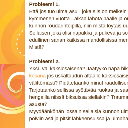
Probleemi 1.
Että jos tuo uima-asu - joka siis on melkein 
kymmenen vuotta - alkaa lahota päälle ja o
kunnon roudarinteipillä, niin mistä löytäis 
Sellaisen joka olisi napakka ja pukeva ja sol
edullinen sanan kaikissa mahdollisissa merk
Mistä?
Probleemi 2.
Yksi- vai kaksiosaisena? Jäätyykö napa bi
kesänä
jos uskaltaudun altaalle kaksiosaisi
välittömästi? Pidätetäänkö minut raadollise
Tarjotaanko sellissä syötävää ruokaa ja sa
hengailla niissä biksuissa sielläkin? Trauma
asusta?
Myydäänköhän jossain sellaisia kunnon uim
polviin asti ja pitsit lahkeensuissa ja uimah