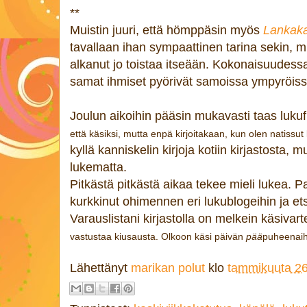
**
Muistin juuri, että hömppäsin myös
Lankaka
tavallaan ihan sympaattinen tarina sekin, m
alkanut jo toistaa itseään. Kokonaisuudessa
samat ihmiset pyörivät samoissa ympyröiss
Joulun aikoihin pääsin mukavasti taas lukufiil
että käsiksi, mutta enpä kirjoitakaan, kun olen natissut 
kyllä kanniskelin kirjoja kotiin kirjastosta, 
lukematta.
Pitkästä pitkästä aikaa tekee mieli lukea. Pa
kurkkinut ohimennen eri lukublogeihin ja ets
Varauslistani kirjastolla on melkein käsivart
vastustaa kiusausta. Olkoon käsi päivän
pää
puheenaih
Lähettänyt
marikan polut
klo
tammikuuta 26