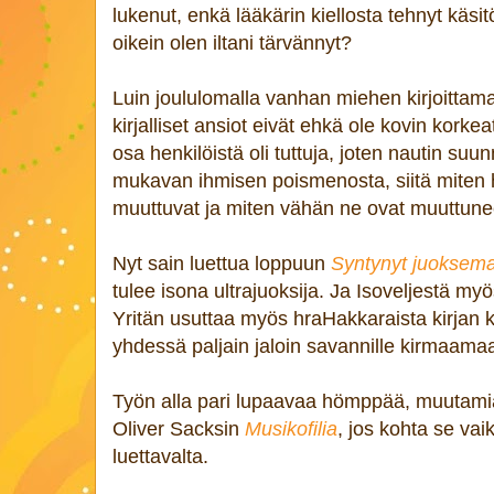
lukenut, enkä lääkärin kiellosta tehnyt käsi
oikein olen iltani tärvännyt?
Luin joululomalla vanhan miehen kirjoittam
kirjalliset ansiot eivät ehkä ole kovin korke
osa henkilöistä oli tuttuja, joten nautin suun
mukavan ihmisen poismenosta, siitä miten hi
muuttuvat ja miten vähän ne ovat muuttune
Nyt sain luettua loppuun
Syntynyt juoksem
tulee isona ultrajuoksija. Ja Isoveljestä myö
Yritän usuttaa myös hraHakkaraista kirjan 
yhdessä paljain jaloin savannille kirmaamaan
Työn alla pari lupaavaa hömppää, muutamia 
Oliver Sacksin
Musikofilia
, jos kohta se vai
luettavalta.