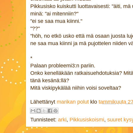
Pikkusisko kuiskutti luottavaisesti: "äiti, m
minä: "ai mitenniin?"
"ei se saa mua kiinni."
"??"
"höh, no etkö usko että mä osaan juosta l
ne saa mua kiinni ja mä pujottelen niiden väl
*
Palaan probleemi3:n pariin.
Onko kenelläkään ratkaisuehdotuksia? Mitä 
tänä kesänä:llä?
Mitä viskipykälää niihin voisi soveltaa?
Lähettänyt
marikan polut
klo
tammikuuta 27
Tunnisteet:
arki
,
Pikkusiskoismi
,
suuret ky