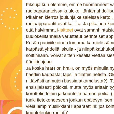
Fiksuja kun olemme, emme huomanneet var
radioaparaateissa kuulokeliitäntämahdollisu
Pikainen kierros joulunjälkeisaleissa kertoi, 
radioapparaatit ovat kalliita. Ja pikainen kie
että halvimmat
i-laitteet
ovat samanhintaisia
kuulokeliitännällä varustetut perinteiset app
Kesän pariviikkoinen lomamatka mielissäm
kärpästä yhdellä iskulla - ja niinpä kauhuk
soittimiaan. Voivat sitten kesällä viettää si
äänikirjojaan.
Ja koska hraH on hraH, on myös minulla 
haettiin kaupasta; lapsille tilattiin netistä
riittävästi aamujen bussimatkamelusta?). Tun
ensisijaisesti pölöksi, mutta myös erittäin 
köröttelin töihin ja kuuntelin aamun peiliä. 
tunki tietokoneeseen jonkun epälevyn, sen 
vielä lempimusiikkiani i-aparaattiini; jos 
kuuntelenkin radiota)