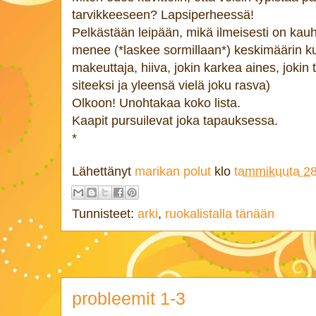
tarvikkeeseen? Lapsiperheessä!
Pelkästään leipään, mikä ilmeisesti on kau
menee (*laskee sormillaan*) keskimäärin kuu
makeuttaja, hiiva, jokin karkea aines, jokin
siteeksi ja yleensä vielä joku rasva)
Olkoon! Unohtakaa koko lista.
Kaapit pursuilevat joka tapauksessa.
*
Lähettänyt
marikan polut
klo
tammikuuta 28
Tunnisteet:
arki
,
ruokalistalla tänään
probleemit 1-3